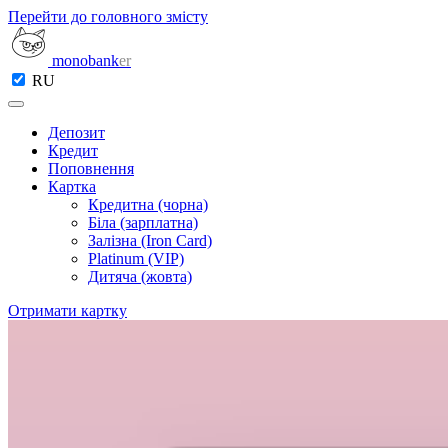
Перейти до головного змісту
monobank
er
RU
Депозит
Кредит
Поповнення
Картка
Кредитна (чорна)
Біла (зарплатна)
Залізна (Iron Card)
Platinum (VIP)
Дитяча (жовта)
Отримати картку