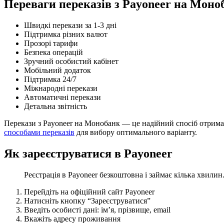
Переваги переказів з Payoneer на Моно
Швидкі перекази за 1-3 дні
Підтримка різних валют
Прозорі тарифи
Безпека операцій
Зручний особистий кабінет
Мобільний додаток
Підтримка 24/7
Міжнародні перекази
Автоматичні перекази
Детальна звітність
Перекази з Payoneer на Монобанк — це надійний спосіб отримат
способами переказів
для вибору оптимального варіанту.
Як зареєструватися в Payoneer
Реєстрація в Payoneer безкоштовна і займає кілька хвилин
Перейдіть на офіційний сайт Payoneer
Натисніть кнопку “Зареєструватися”
Введіть особисті дані: ім’я, прізвище, email
Вкажіть адресу проживання