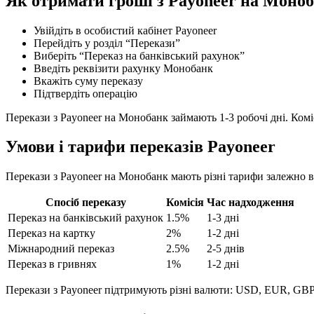
Як отримати гроші з Payoneer на Моно
Увійдіть в особистий кабінет Payoneer
Перейдіть у розділ “Перекази”
Виберіть “Переказ на банківський рахунок”
Введіть реквізити рахунку Монобанк
Вкажіть суму переказу
Підтвердіть операцію
Перекази з Payoneer на Монобанк займають 1-3 робочі дні. Ком
Умови і тарифи переказів Payoneer
Перекази з Payoneer на Монобанк мають різні тарифи залежно ві
Спосіб переказу
Комісія
Час надходження
Переказ на банківський рахунок
1.5%
1-3 дні
Переказ на картку
2%
1-2 дні
Міжнародний переказ
2.5%
2-5 днів
Переказ в гривнях
1%
1-2 дні
Перекази з Payoneer підтримують різні валюти: USD, EUR, GB