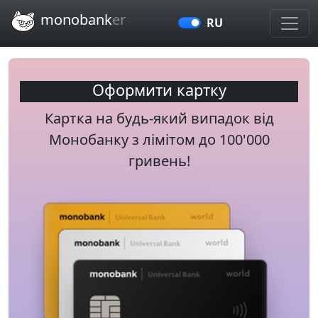
Перейти до головного змісту
monobank
er
RU
Оформити картку
Картка на будь-який випадок від
Монобанку з лімітом до 100'000
гривень!