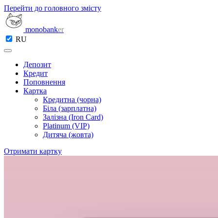
Перейти до головного змісту
monobank
er
RU
Депозит
Кредит
Поповнення
Картка
Кредитна (чорна)
Біла (зарплатна)
Залізна (Iron Card)
Platinum (VIP)
Дитяча (жовта)
Отримати картку