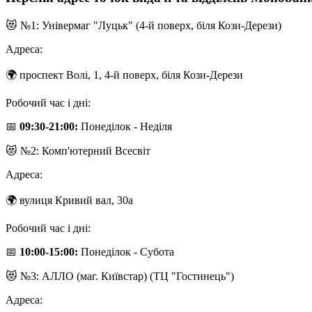
😻 №1: Універмаг "Луцьк" (4-й поверх, біля Кози-Дерези)
Адреса:
🌍 проспект Волі, 1, 4-й поверх, біля Кози-Дерези
Робочий час і дні:
📅
09:30-21:00:
Понеділок - Неділя
😻 №2: Комп'ютерний Всесвіт
Адреса:
🌍 вулиця Кривий вал, 30а
Робочий час і дні:
📅
10:00-15:00:
Понеділок - Субота
😻 №3: АЛЛО (маг. Київстар) (ТЦ "Гостинець")
Адреса: