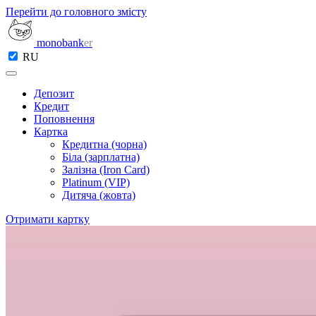
Перейти до головного змісту
monobank
er
RU
Депозит
Кредит
Поповнення
Картка
Кредитна (чорна)
Біла (зарплатна)
Залізна (Iron Card)
Platinum (VIP)
Дитяча (жовта)
Отримати картку