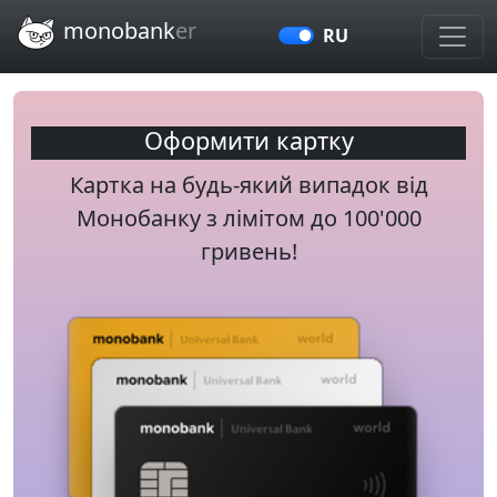
Перейти до головного змісту
monobank
er
RU
Оформити картку
Картка на будь-який випадок від
Монобанку з лімітом до 100'000
гривень!